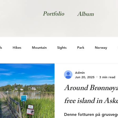
Portfolio
Album
s
Hikes
Mountain
Sights
Park
Norway
Natur
Admin
Jun 20, 2025
3 min read
Around Brønnøya -
free island in Ask
Denne fotturen på grusveger