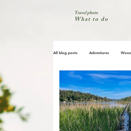
Travel photo
What to do
All blog posts
Adventures
Wood
City
Coast
Nature